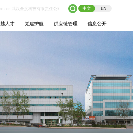
中文
EN
卓越人才
党建护航
供应链管理
信息公开
士后工作站
人才理念
职业成长
校园招聘
社会招聘
招聘动态
党建在线
教育实践
供应链介绍
供应链合作
基本信息
管理架构
人事薪酬
经营成果
重大事项