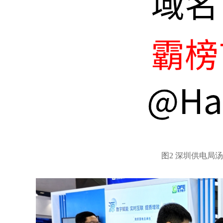
图
2 深圳供电局