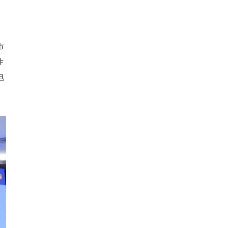
市
生
电