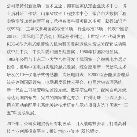
公司坚持创新驱动，技术立企，拥有国家认定企业技术中心、博
士后科研工作站、山东省软件工程技术中心、烟台市大数据工程
实验室等18类创新平台，承担各类科研项目30多项，获得知识产
权993项，主导或参与国家标准91项、行业标准25项，代表中国参
加IEC（国际电工委员会）国际标准制定。上世纪70年代研发的
RDG-8型光电式纸带输入机为我国发射运载火箭试验配套成功荣
获中共中央、中央军委和国务院嘉奖，1980年获国家银质奖。
1982年公司与山东工业大学合作开发了我国第一台微机电力远动
设备，推动中国电力实现跨越式发展。综合应用新一代信息技术
研发的10千伏电子式传感器、高压电能表、E2800综合能源管理系
统等达到国际领先，电网调度弹性云平台、电网营销管理系统、
新一代自主可控变电站监控系统、数字孪生电厂、配网自愈系统
等达到国内领先，完成的国家重点专项—广州明珠工业园区多元
用户互动的配用电系统关键技术研究与示范项目入选了国家“十三
五”科技成果展。
2017年，公司实施混合所有制改革，引入战略投资者，打造高科
技产业创新投资平台，推进“实业+资本”双轮驱动。