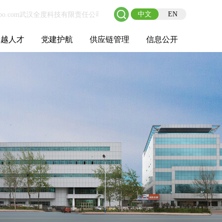
中文
EN
卓越人才
党建护航
供应链管理
信息公开
士后工作站
人才理念
职业成长
校园招聘
社会招聘
招聘动态
党建在线
教育实践
供应链介绍
供应链合作
基本信息
管理架构
人事薪酬
经营成果
重大事项